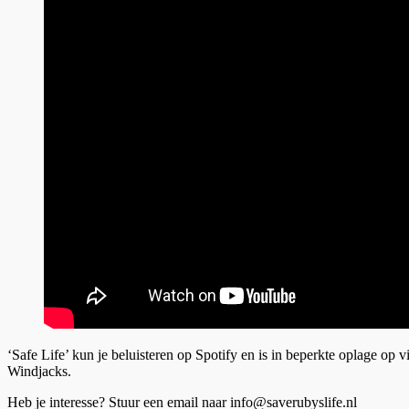
‘Safe Life’ kun je beluisteren op Spotify en is in beperkte oplage 
Windjacks.
Heb je interesse? Stuur een email naar info@saverubyslife.nl