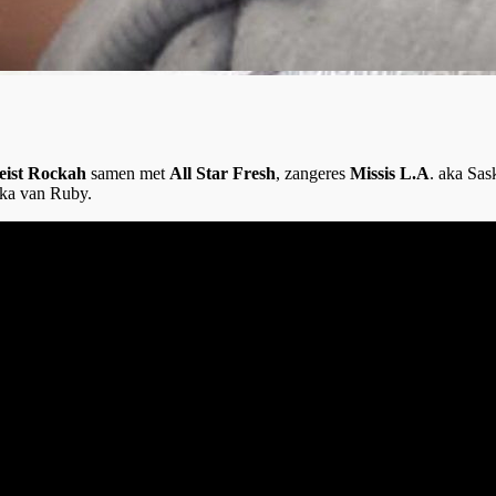
eist Rockah
samen met
All Star Fresh
, zangeres
Missis L.A
. aka Sa
ika van Ruby.