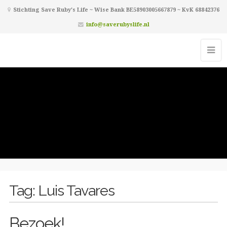
Stichting Save Ruby's Life ~ Wise Bank BE58903005667879 ~ KvK 68842376
info@saverubyslife.nl
Tag:
Luis Tavares
Bezoek!