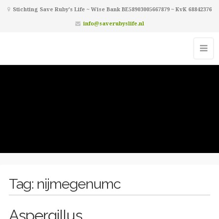
Stichting Save Ruby's Life ~ Wise Bank BE58903005667879 ~ KvK 68842376
info@saverubyslife.nl
Tag:
nijmegenumc
Aspergillus