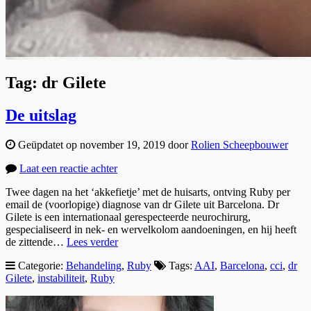
Tag:
dr Gilete
De uitslag
Geüpdatet op november 19, 2019 door
Rolien Scheepbouwer
Laat een reactie achter
Twee dagen na het ‘akkefietje’ met de huisarts, ontving Ruby per
email de (voorlopige) diagnose van dr Gilete uit Barcelona. Dr
Gilete is een internationaal gerespecteerde neurochirurg,
gespecialiseerd in nek- en wervelkolom aandoeningen, en hij heeft
de zittende…
Lees verder
Categorie:
Behandeling
,
Ruby
Tags:
AAI
,
Barcelona
,
cci
,
dr
Gilete
,
instabiliteit
,
Ruby