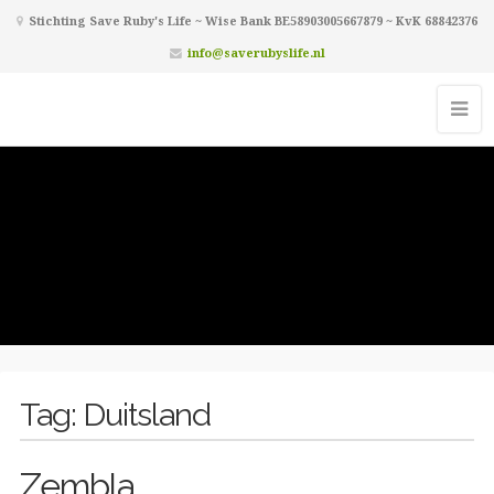
Stichting Save Ruby's Life ~ Wise Bank BE58903005667879 ~ KvK 68842376
info@saverubyslife.nl
Tag:
Duitsland
Zembla