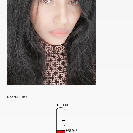
DONATIES
€15,000
€8,946