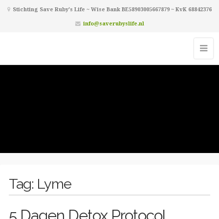
Stichting Save Ruby's Life ~ Wise Bank BE58903005667879 ~ KvK 68842376
info@saverubyslife.nl
Tag:
Lyme
5 Dagen Detox Protocol