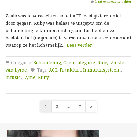
Laat een reactie achter
Zoals was te verwachten is het ACT feest gisteren niet
door gegaan. Ruby was helaas té uitgeput om de
behandeling te kunnen ondergaan dus hebben we
besloten het (nogmaals) te verschuiven naar een moment
waarop ze het lichamelijk…
Lees verder
Categorie:
Behandeling
,
Geen categorie
,
Ruby
,
Ziekte
van Lyme
Tags:
ACT
,
Frankfurt
,
Immuunsysteem
,
Infusio
,
Lyme
,
Ruby
Berichten
1
2
…
7
»
paginering