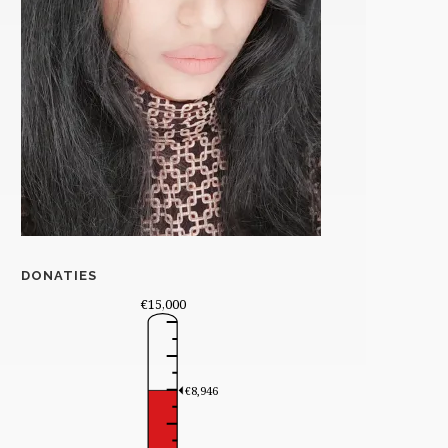
DONATIES
€15,000
€8,946