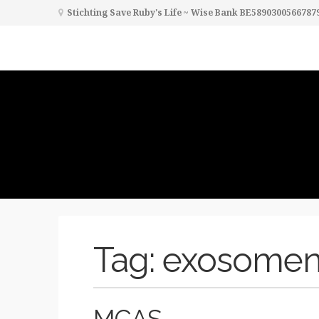
Stichting Save Ruby's Life ~ Wise Bank BE5890300566787
Tag:
exosome
MCAS