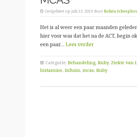
Geüpdatet op juli 13, 2019 door
Rolien Scheepbo
Het is al weer een paar maanden geleden
hier voor was dat het na de ACT, begin o
een paar…
Lees verder
Categorie:
Behandeling
,
Ruby
,
Ziekte van
histamine
,
Infusio
,
mcas
,
Ruby