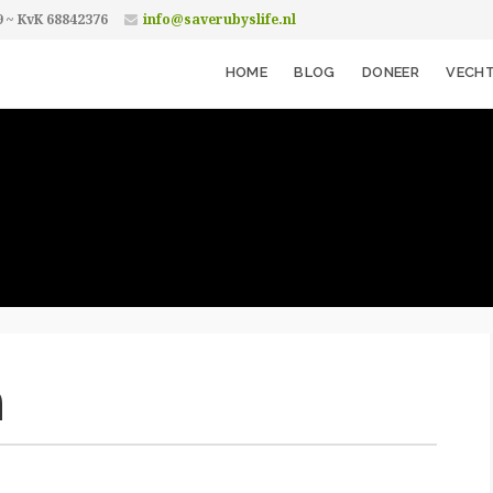
9 ~ KvK 68842376
info@saverubyslife.nl
HOME
BLOG
DONEER
VECHT
n