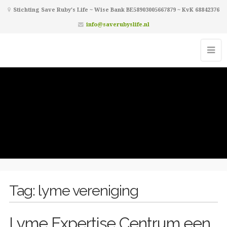
Stichting Save Ruby's Life ~ Wise Bank BE58903005667879 ~ KvK 68842376
info@saverubyslife.nl
Tag:
lyme vereniging
Lyme Expertise Centrum een