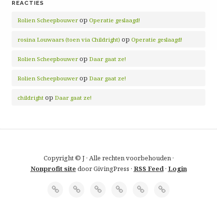
REACTIES
op
Rolien Scheepbouwer
Operatie geslaagd!
op
rosina Louwaars (toen via Childright)
Operatie geslaagd!
op
Rolien Scheepbouwer
Daar gaat ze!
op
Rolien Scheepbouwer
Daar gaat ze!
op
childright
Daar gaat ze!
Copyright © J · Alle rechten voorbehouden ·
Nonprofit site
door GivingPress ·
RSS Feed
·
Login