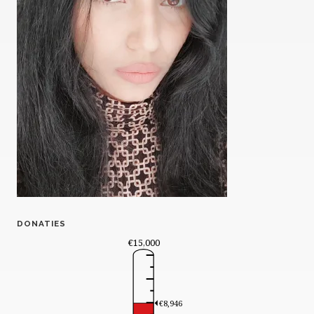
DONATIES
€15,000
€8,946