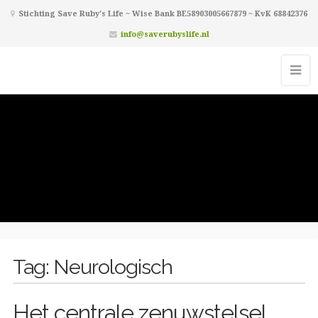
Stichting Save Ruby's Life ~ Wise Bank BE58903005667879 ~ KvK 68842376
info@saverubyslife.nl
Tag:
Neurologisch
Het centrale zenuwstelsel