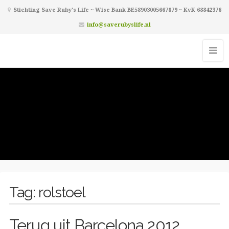
Stichting Save Ruby's Life ~ Wise Bank BE58903005667879 ~ KvK 68842376
info@saverubyslife.nl
Tag:
rolstoel
Terug uit Barcelona 2012