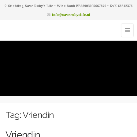
Stichting Save Ruby's Life ~ Wise Bank BE58903005667879 ~ KvK 68842376
info@saverubyslife.nl
Tag:
Vriendin
Vriendin