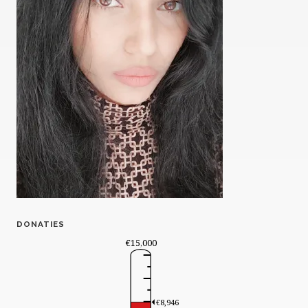
DONATIES
€15,000
€8,946