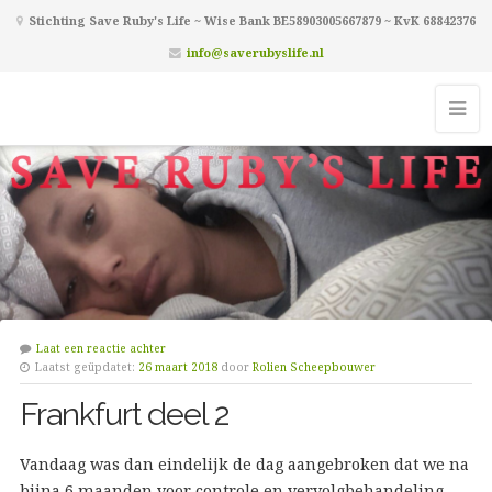
Stichting Save Ruby's Life ~ Wise Bank BE58903005667879 ~ KvK 68842376
info@saverubyslife.nl
Laat een reactie achter
Laatst geüpdatet:
26 maart 2018
door
Rolien Scheepbouwer
Frankfurt deel 2
Vandaag was dan eindelijk de dag aangebroken dat we na
bijna 6 maanden voor controle en vervolgbehandeling