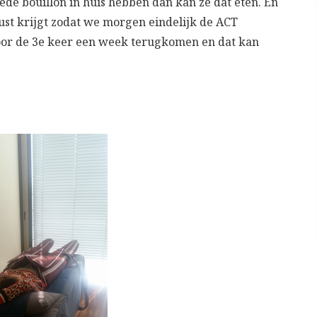
ede bouillon in huis hebben dan kan ze dat eten. En
st krijgt zodat we morgen eindelijk de ACT
or de 3e keer een week terugkomen en dat kan