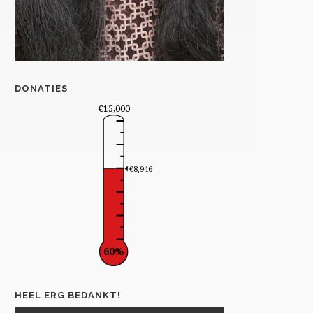
DONATIES
€15,000
€8,946
60%
HEEL ERG BEDANKT!