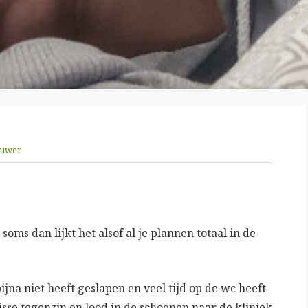
ouwer
soms dan lijkt het alsof al je plannen totaal in de
na niet heeft geslapen en veel tijd op de wc heeft
sse tegenzin en lood in de schoenen naar de kliniek