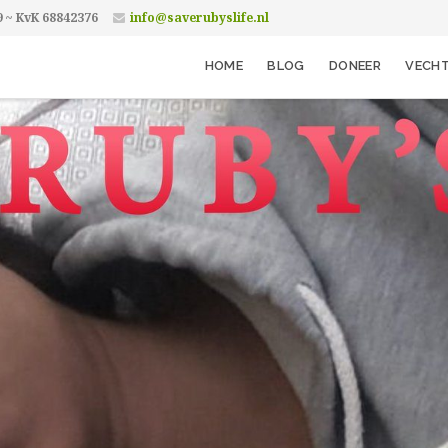
9 ~ KvK 68842376
info@saverubyslife.nl
HOME
BLOG
DONEER
VECHT