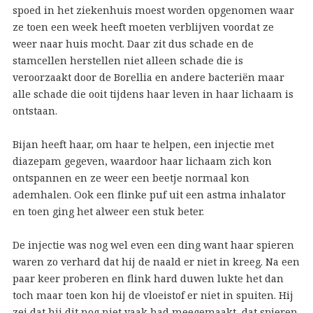
spoed in het ziekenhuis moest worden opgenomen waar
ze toen een week heeft moeten verblijven voordat ze
weer naar huis mocht. Daar zit dus schade en de
stamcellen herstellen niet alleen schade die is
veroorzaakt door de Borellia en andere bacteriën maar
alle schade die ooit tijdens haar leven in haar lichaam is
ontstaan.
Bijan heeft haar, om haar te helpen, een injectie met
diazepam gegeven, waardoor haar lichaam zich kon
ontspannen en ze weer een beetje normaal kon
ademhalen. Ook een flinke puf uit een astma inhalator
en toen ging het alweer een stuk beter.
De injectie was nog wel even een ding want haar spieren
waren zo verhard dat hij de naald er niet in kreeg. Na een
paar keer proberen en flink hard duwen lukte het dan
toch maar toen kon hij de vloeistof er niet in spuiten. Hij
zei dat hij dit nog niet vaak had meegemaakt, dat spieren