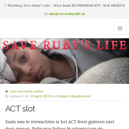
Stichting Save Ruby's Life ~ Wise Bank BE58903005667879 ~ KvK 68842376
info@saverubyslife.nl
Laat een reactie achter
Geplaatst op:
29 april 2018
door
Rolien Scheepbouwer
ACT slot
Zoals was te verwachten is het ACT feest gisteren niet
door gegaan. Ruby was helaas té uitgeput om de