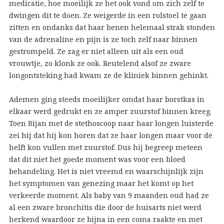
medicatie, hoe moeilijk ze het ook vond om zich zelf te
dwingen dit te doen. Ze weigerde in een rolstoel te gaan
zitten en ondanks dat haar benen helemaal strak stonden
van de adrenaline en pijn is ze toch zelf naar binnen
gestrompeld. Ze zag er niet alleen uit als een oud
vrouwtje, zo klonk ze ook. Reutelend alsof ze zware
longontsteking had kwam ze de kliniek binnen gehinkt.
Ademen ging steeds moeilijker omdat haar borstkas in
elkaar werd gedrukt en ze amper zuurstof binnen kreeg.
Toen Bijan met de stethoscoop naar haar longen luisterde
zei hij dat hij kon horen dat ze haar longen maar voor de
helft kon vullen met zuurstof. Dus hij begreep meteen
dat dit niet het goede moment was voor een bloed
behandeling. Het is niet vreemd en waarschijnlijk zijn
het symptomen van genezing maar het komt op het
verkeerde moment. Als baby van 9 maanden oud had ze
al een zware bronchitis die door de huisarts niet werd
herkend waardoor ze bijna in een coma raakte en met