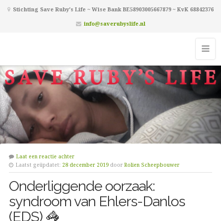
Stichting Save Ruby's Life ~ Wise Bank BE58903005667879 ~ KvK 68842376
info@saverubyslife.nl
Laat een reactie achter
Laatst geüpdatet:
28 december 2019
door
Rolien Scheepbouwer
Onderliggende oorzaak:
syndroom van Ehlers-Danlos
(EDS) 🦓