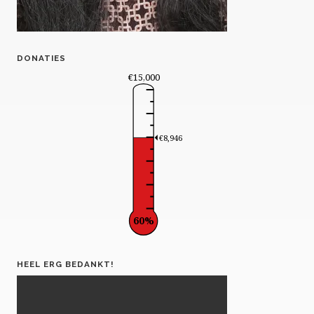
DONATIES
€15,000
€8,946
60%
HEEL ERG BEDANKT!