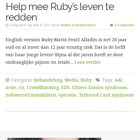
Help mee Ruby’s leven te
redden
Geüpdatet op juni 4, 2021 door
Rolien Scheepbouwer
6 Comments
English version Ruby Mavis Pearl Alladin is net 26 jaar
oud en al meer dan 12 jaar ernstig ziek. Dat is de helft
van haar jonge leven! Bijna al die jaren heeft ze door
ondraaglijke pijnen en totale…
Lees verder
Categorie:
Behandeling
,
Media
,
Ruby
Tags:
AAI
,
actie
,
cci
,
Crowdfunding
,
EDS
,
Ehlers-Danlos syndroom
,
nekwervel instabiliteit
,
operatie
,
Tethered Cord syndroom