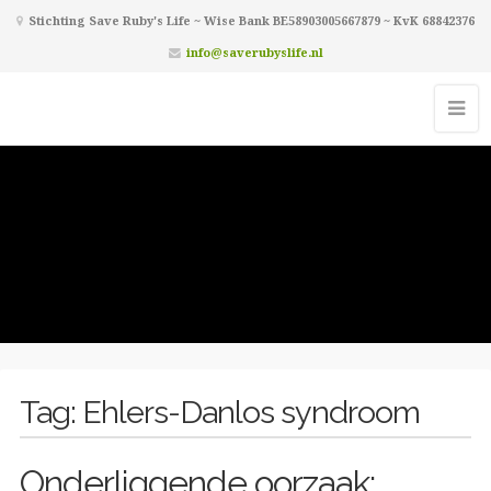
Stichting Save Ruby's Life ~ Wise Bank BE58903005667879 ~ KvK 68842376
info@saverubyslife.nl
Tag:
Ehlers-Danlos syndroom
Onderliggende oorzaak: