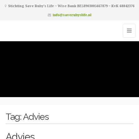
Stichting Save Ruby's Life ~ Wise Bank BE58903005667879 ~ KvK 68842376
info@saverubyslife.nl
Tag:
Advies
Advies