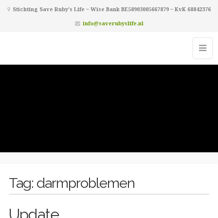
Stichting Save Ruby's Life ~ Wise Bank BE58903005667879 ~ KvK 68842376
info@saverubyslife.nl
Tag:
darmproblemen
Update