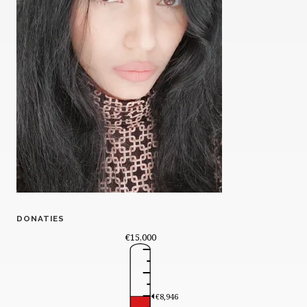
DONATIES
€15,000
€8,946