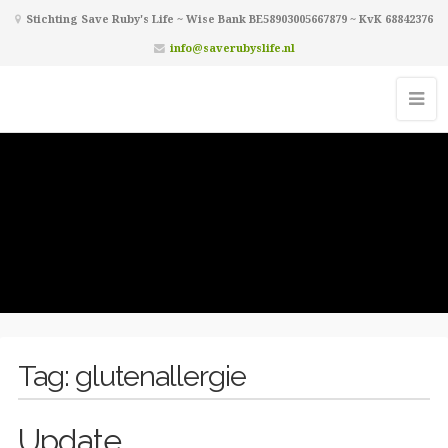
Stichting Save Ruby's Life ~ Wise Bank BE58903005667879 ~ KvK 68842376
info@saverubyslife.nl
Tag:
glutenallergie
Update