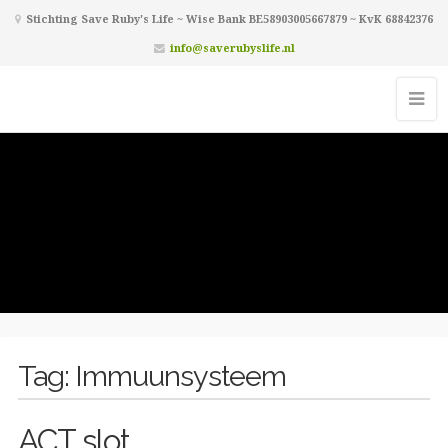
Stichting Save Ruby's Life ~ Wise Bank BE58903005667879 ~ KvK 68842376
info@saverubyslife.nl
Tag:
Immuunsysteem
ACT slot