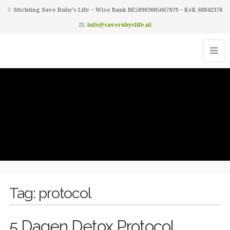
Stichting Save Ruby's Life ~ Wise Bank BE58903005667879 ~ KvK 68842376
info@saverubyslife.nl
Tag:
protocol
5 Dagen Detox Protocol