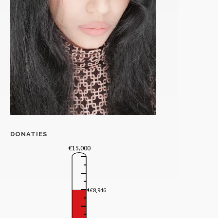
DONATIES
€15,000
€8,946