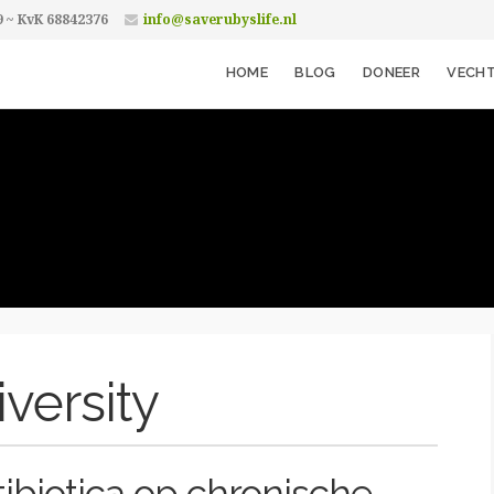
9 ~ KvK 68842376
info@saverubyslife.nl
HOME
BLOG
DONEER
VECHT
versity
ibiotica op chronische