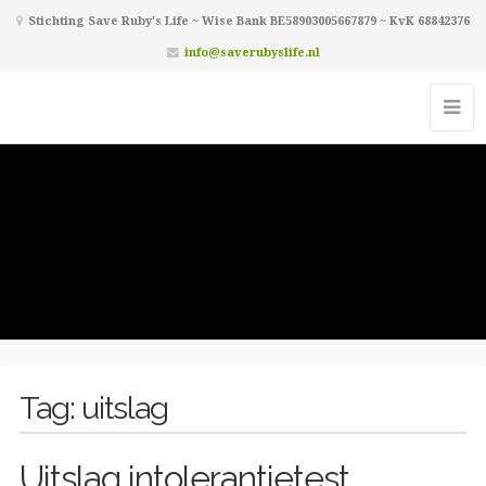
Stichting Save Ruby's Life ~ Wise Bank BE58903005667879 ~ KvK 68842376
info@saverubyslife.nl
Tag:
uitslag
Uitslag intolerantietest