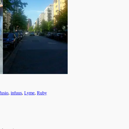
fusio
,
infuus
,
Lyme
,
Ruby