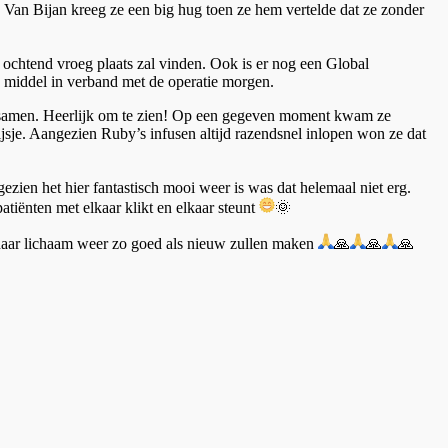
. Van Bijan kreeg ze een big hug toen ze hem vertelde dat ze zonder
ochtend vroeg plaats zal vinden. Ook is er nog een Global
d middel in verband met de operatie morgen.
en samen. Heerlijk om te zien! Op een gegeven moment kwam ze
jsje. Aangezien Ruby’s infusen altijd razendsnel inlopen won ze dat
en het hier fantastisch mooi weer is was dat helemaal niet erg.
atiënten met elkaar klikt en elkaar steunt
🌞
haar lichaam weer zo goed als nieuw zullen maken
🙏
🙏
🙏