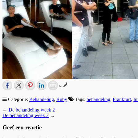
by
Categorie:
Behandeling
,
Ruby
Tags:
behandeling
,
Frankfurt
,
In
←
De behandeling week 2
De behandeling week 2
→
Geef een reactie