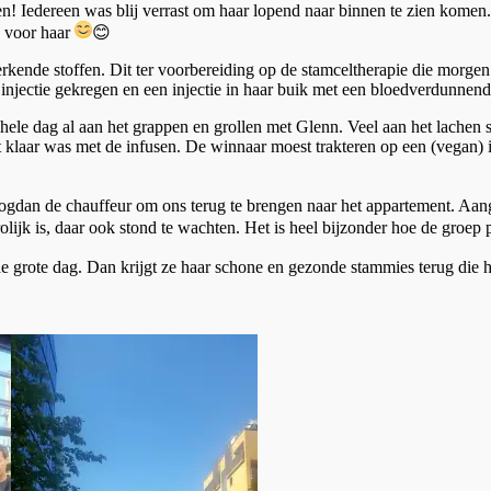
en! Iedereen was blij verrast om haar lopend naar binnen te zien komen
ij voor haar
😊
kende stoffen. Dit ter voorbereiding op de stamceltherapie die morgen 
s injectie gekregen en een injectie in haar buik met een bloedverdunnen
 hele dag al aan het grappen en grollen met Glenn. Veel aan het lach
t klaar was met de infusen. De winnaar moest trakteren op een (vegan) i
n de chauffeur om ons terug te brengen naar het appartement. Aangezi
ijk is, daar ook stond te wachten. Het is heel bijzonder hoe de groep p
grote dag. Dan krijgt ze haar schone en gezonde stammies terug die 