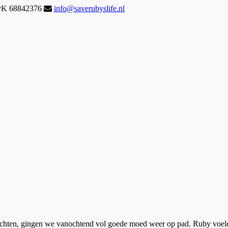
KvK 68842376
info@saverubyslife.nl
lachten, gingen we vanochtend vol goede moed weer op pad. Ruby voelde