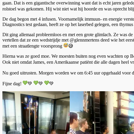
gaan. Dat is een gigantische overwinning want dat is echt jaren geled
rolstoel was gekomen. Hij w
ist niet wat hij hoorde en was oprecht bl
De dag begon met 4 infusen. Voornamelijk immuun- en energie verster
Diagnostics test gedaan, heeft ze op het laserbed gelegen, een thymu
Dit ging allemaal probleemloos en met een grote glimlach. Ze was de
vertellen dat ze een wedstrijdje met @glennmertens deed wie het eers
met een straatlengte voorsprong
😅
Hierna was ze goed moe. We moesten buiten nog even wachten op Bogda
Ook niet omdat James, een Amerikaanse patiënt die alle dagen heel vrol
Nu goed uitrusten. Morgen worden we om 6:45 uur opgehaald voor de 
Fijne dag!
💚
💚
💚