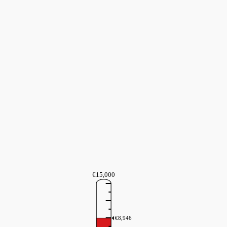
€15,000
€8,946