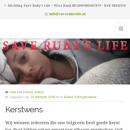
Stichting Save Ruby's Life ~ Wise Bank BE58903005667879 ~ KvK 68842376
info@saverubyslife.nl
Laat een reactie achter
Geplaatst op:
25 februari 2018
door
Rolien Scheepbouwer
Kerstwens
Wij wensen iedereen die ons volgt een heel goede kerst
toe. Rust lekker uit en geniet van elkaars gezelschap. Ook