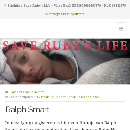
Stichting Save Ruby's Life ~ Wise Bank BE58903005667879 ~ KvK 68842376
info@saverubyslife.nl
Laat een reactie achter
Laatst geüpdatet:
15 maart 2018
door
Rolien Scheepbouwer
Ralph Smart
In navolging op gisteren is hier een filmpje van Ralph
Smart, de favoriete motivational speaker van Ruby. Hij