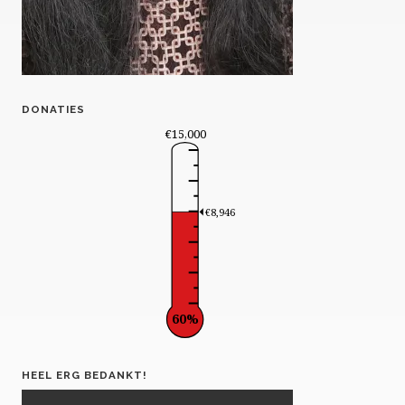
DONATIES
€15,000
€8,946
60%
HEEL ERG BEDANKT!