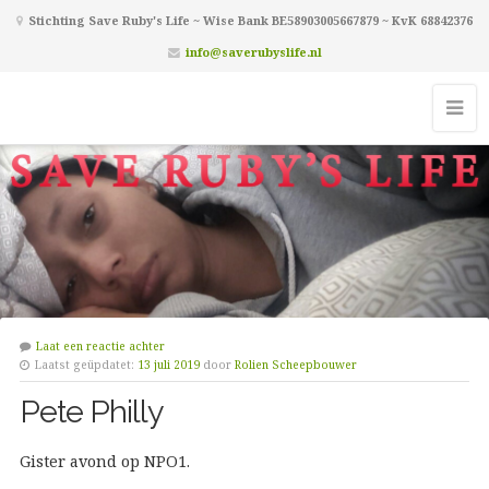
Stichting Save Ruby's Life ~ Wise Bank BE58903005667879 ~ KvK 68842376
info@saverubyslife.nl
Laat een reactie achter
Laatst geüpdatet:
13 juli 2019
door
Rolien Scheepbouwer
Pete Philly
Gister avond op NPO1.