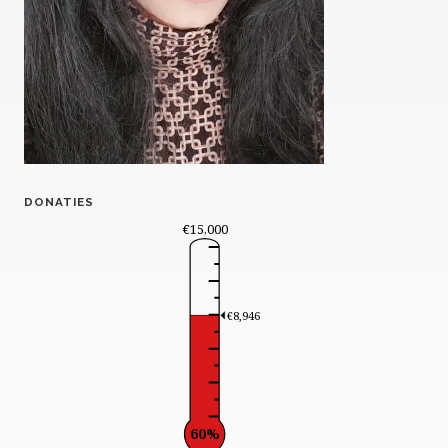
DONATIES
€15,000
€8,946
60%