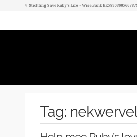
Stichting Save Ruby's Life ~ Wise Bank BE5890300566787
Tag:
nekwervel i
Help mee Ruby’s lev