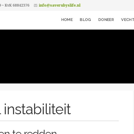
9 ~ KvK 68842376
info@saverubyslife.nl
HOME
BLOG
DONEER
VECHT
nstabiliteit
en te redden