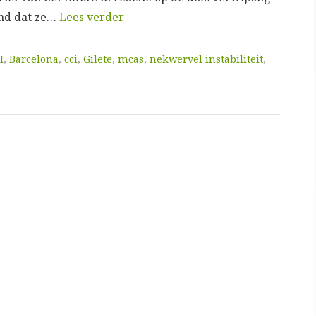
ond dat ze…
Lees verder
I
,
Barcelona
,
cci
,
Gilete
,
mcas
,
nekwervel instabiliteit
,