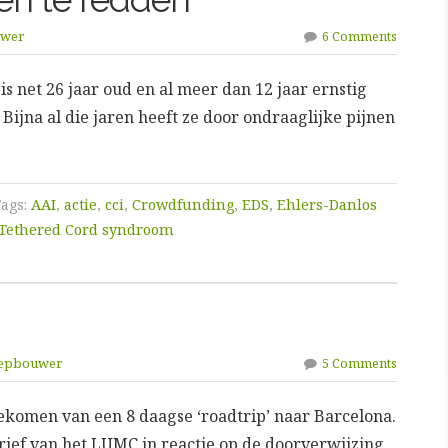
uwer
6 Comments
is net 26 jaar oud en al meer dan 12 jaar ernstig
! Bijna al die jaren heeft ze door ondraaglijke pijnen
ags:
AAI
,
actie
,
cci
,
Crowdfunding
,
EDS
,
Ehlers-Danlos
Tethered Cord syndroom
eepbouwer
5 Comments
komen van een 8 daagse ‘roadtrip’ naar Barcelona.
ief van het LUMC in reactie op de doorverwijzing