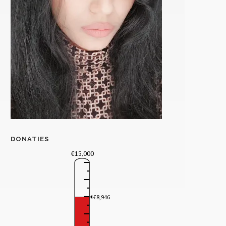
DONATIES
€15,000
€8,946