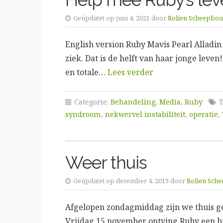
Geüpdatet op juni 4, 2021 door
Rolien Scheepbo
English version Ruby Mavis Pearl Alladin 
ziek. Dat is de helft van haar jonge leven
en totale…
Lees verder
Categorie:
Behandeling
,
Media
,
Ruby
T
syndroom
,
nekwervel instabiliteit
,
operatie
,
Weer thuis
Geüpdatet op december 4, 2019 door
Rolien Sch
Afgelopen zondagmiddag zijn we thuis ge
Vrijdag 15 november ontving Ruby een br