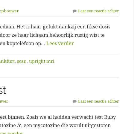
eepbouwer
Laat een reactie achter
daan. Het is haar gelukt dankzij een fikse dosis
oor ze haar lichaam behoorlijk rustig wist te
igen koptelefoon op…
Lees verder
ankfurt
,
scan
,
upright mri
st
uwer
Laat een reactie achter
test binnen. Zoals we al hadden verwacht test Ruby
ratoxine A‘, een mycotoxine die wordt uitgestoten
ees verder