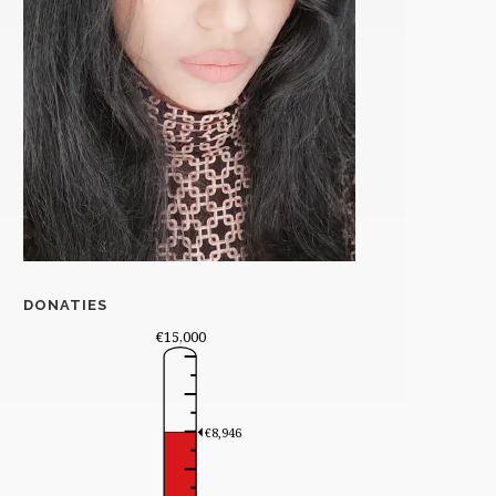
DONATIES
€15,000
€8,946