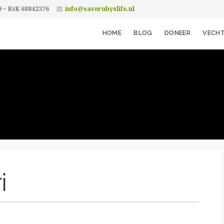
9 ~ KvK 68842376
info@saverubyslife.nl
HOME
BLOG
DONEER
VECHT
i