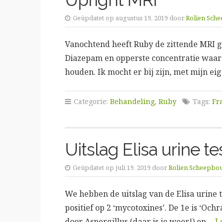
Geüpdatet op augustus 19, 2019 door
Rolien Sch
Vanochtend heeft Ruby de zittende MRI ge
Diazepam en opperste concentratie waard
houden. Ik mocht er bij zijn, met mijn e
Categorie:
Behandeling
,
Ruby
Tags:
Fr
Uitslag Elisa urine te
Geüpdatet op juli 19, 2019 door
Rolien Scheepbo
We hebben de uitslag van de Elisa urine 
positief op 2 ‘mycotoxines’. De 1e is ‘Och
door Aspergillus (daar is ie weer!) en…
L