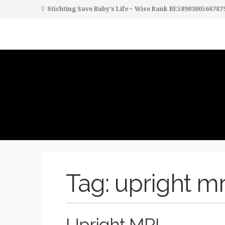
Stichting Save Ruby's Life ~ Wise Bank BE5890300566787
Tag:
upright mr
Upright MRI