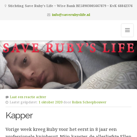
Stichting Save Ruby's Life ~ Wise Bank BE58903005667879 ~ KvK 68842376
info@saverubyslife.nl
Laat een reactie achter
Laatst geüpdatet:
1 oktober 2020
door
Rolien Scheepbouwer
Kapper
Vorige week kreeg Ruby voor het eerst in 8 jaar een
professionele knipbeurt. Mijn kapster, de allerliefste Ellen