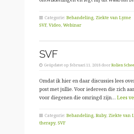
Categorie:
Behandeling
,
Ziekte van Lyme
SVF
,
Video
,
Webinar
SVF
Geüpdatet op februari 11, 2018 door
Rolien Sch
Omdat ik hier en daar discussies lees ove
post met jullie. Voor iedereen die zich a
voor diegenen die omringd zijn…
Lees v
Categorie:
Behandeling
,
Ruby
,
Ziekte van
therapy
,
SVF