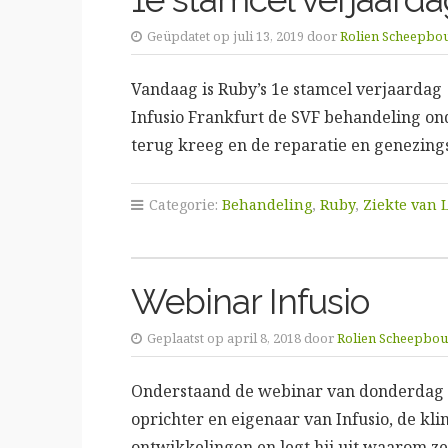
Geüpdatet op juli 13, 2019 door
Rolien Scheepbo
Vandaag is Ruby’s 1e stamcel verjaardag 
Infusio Frankfurt de SVF behandeling on
terug kreeg en de reparatie en genezin
Categorie:
Behandeling
,
Ruby
,
Ziekte van
Webinar Infusio
Geplaatst op april 8, 2018 door
Rolien Scheepbo
Onderstaand de webinar van donderdag 5 a
oprichter en eigenaar van Infusio, de kl
ontwikkelingen en legt hij uit waarom 