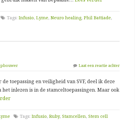
Tags:
Infusio
,
Lyme
,
Neuro healing
,
Phil Battiade
,
eepbouwer
Laat een reactie achter
r de toepassing en veiligheid van SVF, deel ik deze
an het inlezen is in de stamceltoepassingen. Maar ook
erder
 Lyme
Tags:
Infusio
,
Ruby
,
Stamcellen
,
Stem cell