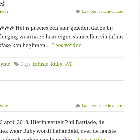
uwer
Laat een reactie achter
🎉🎉 Het is precies een jaar geleden dat ze bij
derging waarna ze haar eigen stamcellen via infuus
gsfase kon beginnen….
Lees verder
 Lyme
Tags:
Infusio
,
Ruby
,
SVF
uwer
Laat een reactie achter
pril 2018. Hierin vertelt Phil Battiade, de
iniek waar Ruby wordt behandeld, over de laatste
ze gebruik maken van bepaalde…
Lees verder