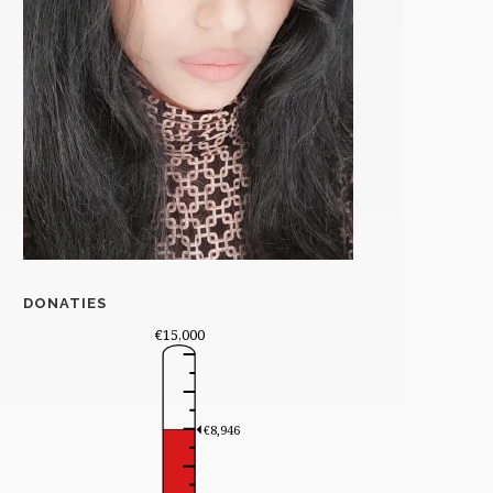
DONATIES
€15,000
€8,946