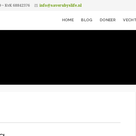
9 ~ KvK 68842376
info@saverubyslife.nl
HOME
BLOG
DONEER
VECHT
g